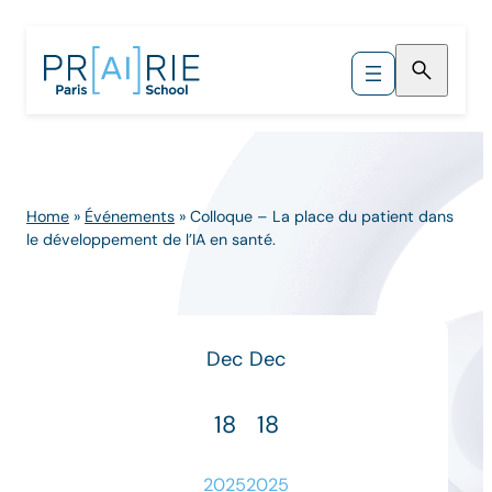
Skip
to
content
Home
»
Événements
»
Colloque – La place du patient dans
le développement de l’IA en santé.
Dec
Dec
18
18
2025
2025