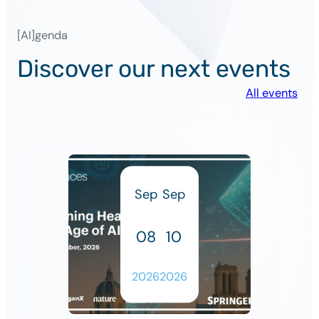
[AI]genda
Discover our next events
All events
Sep
Sep
08
10
2026
2026