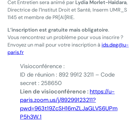
Cet Entretien sera animé par
Lydia Morlet-Haïdara
,
Directrice de l’Institut Droit et Santé, Inserm UMR_S
1145 et membre de PR[AI]RIE.
L’inscription est gratuite mais obligatoire
.
Vous rencontrez un problème pour vous inscrire ?
Envoyez un mail pour votre inscription à
ids.deg@u-
paris.fr
Visioconférence :
ID de réunion : 892 9912 3211 – Code
secret : 258650
Lien de visioconférence :
https://u-
paris.zoom.us/j/89299123211?
pwd=963t19ZcSH16mZLJaGLVS6UPm
P5h3W.1