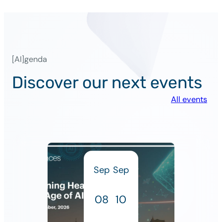
[AI]genda
Discover our next events
All events
Sep
Sep
08
10