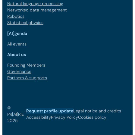
Natural language processing
Networked data management
Robotics
Statistical physics
[AI]genda
All events
About us
Founding Members
Governance
Partners & supports
©
Request profile update
Legal notice and credits
PR[AI]RIE
Accessibility
Privacy Policy
Cookies policy
2025